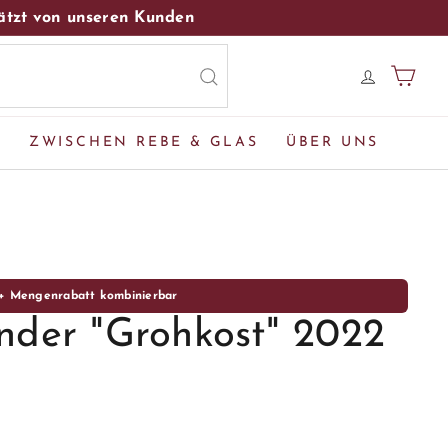
hätzt von unseren Kunden
EINK
E
ZWISCHEN REBE & GLAS
ÜBER UNS
 + Mengenrabatt kombinierbar
nder "Grohkost" 2022