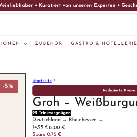
einliebhaber • Kuratiert von unseren Experten • Gesc
Pause
Diashow
GIONEN
ZUBEHÖR
GASTRO & HOTELLERI
Startseite
-5%
Reduzierte Preise
Groh – Weißburgu
92 Trinkvergnügen
Deutschland → Rheinhessen →
Sonderpreis
Normaler
14,25 €
15,00 €
Preis
Spare 0,75 €