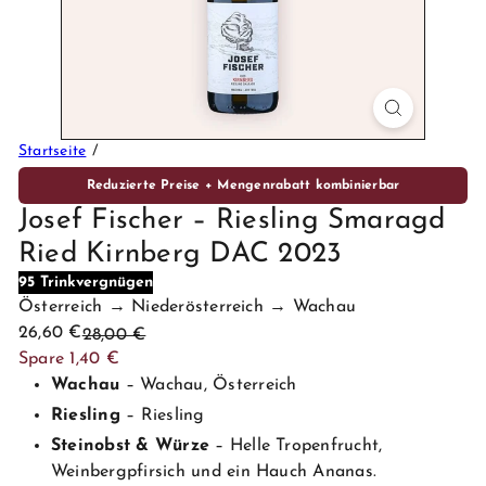
P
r
e
m
i
u
Startseite
m
Reduzierte Preise + Mengenrabatt kombinierbar
W
Josef Fischer – Riesling Smaragd
e
Ried Kirnberg DAC 2023
i
n
95 Trinkvergnügen
e
Österreich → Niederösterreich → Wachau
Sonderpreis
Normaler
26,60 €
28,00 €
Preis
Spare 1,40 €
Wachau
– Wachau, Österreich
Riesling
– Riesling
Steinobst & Würze
– Helle Tropenfrucht,
Weinbergpfirsich und ein Hauch Ananas.