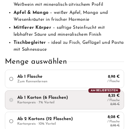
Weißwein mit mineralisch-zitrischem Profil
Apfel & Mango
– weißer Apfel, Mango und
Wiesenkräuter in frischer Harmonie
Mittlerer Körper
– saftige Steinfrucht mit
lebhafter Säure und mineralischem Finish
Tischbegleiter
– ideal zu Fisch, Geflügel und Pasta
mit Sahnesauce
Menge auswählen
Ab 1 Flasche
8,98 €
Zum Kennenlernen
/ Flasche
AM BELIEBTESTEN
8,35 €
Ab 1 Karton (6 Flaschen)
/ Flasche
Kartonpreis · 7% Vorteil
8,98 €
8,08 €
Ab 2 Kartons (12 Flaschen)
/ Flasche
Kartonpreis · 10% Vorteil
8,98 €