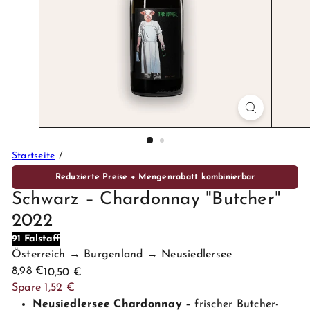
P
r
e
m
i
u
m
W
e
Startseite
i
n
Reduzierte Preise + Mengenrabatt kombinierbar
e
Schwarz – Chardonnay "Butcher"
2022
91 Falstaff
Österreich → Burgenland → Neusiedlersee
Sonderpreis
Normaler
8,98 €
10,50 €
Preis
Spare 1,52 €
Neusiedlersee Chardonnay
– frischer Butcher-