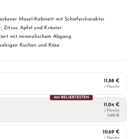
ockener Mosel-Kabinett mit Schiefercharakter
r, Zitrus, Apfel und Kräuter
riert mit mineralischem Abgang
, salzigen Kuchen und Käse
11,88 €
/ Flasche
AM BELIEBTESTEN
11,04 €
/ Flasche
11,88 €
10,69 €
/ Flasche