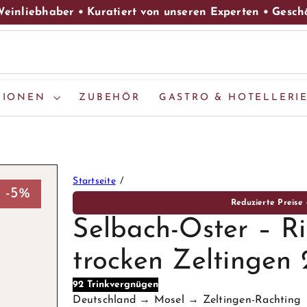
einliebhaber • Kuratiert von unseren Experten • Gesc
Pause
Diashow
GIONEN
ZUBEHÖR
GASTRO & HOTELLERI
Startseite
-5%
Reduzierte Preise
Selbach-Oster – Ri
trocken Zeltingen
92 Trinkvergnügen
Deutschland → Mosel → Zeltingen-Rachting