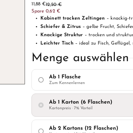
Sonderpreis
Normaler
11,88 €
12,50 €
Preis
Spare 0,62 €
Kabinett trocken Zeltingen
– knackig-tr
Schiefer & Zitrus
– gelbe Frucht, Schiefe
Knackige Struktur
– trocken und struktu
Leichter Tisch
– ideal zu Fisch, Geflügel
Menge auswählen
Ab 1 Flasche
Zum Kennenlernen
Ab 1 Karton (6 Flaschen)
Kartonpreis · 7% Vorteil
Ab 2 Kartons (12 Flaschen)