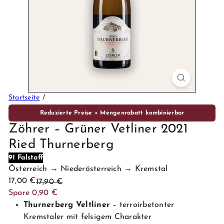
P
r
e
m
i
u
m
W
Startseite
e
Reduzierte Preise + Mengenrabatt kombinierbar
i
Zöhrer – Grüner Vetliner 2021
n
e
Ried Thurnerberg
91 Falstaff
Österreich → Niederösterreich → Kremstal
Sonderpreis
Normaler
17,00 €
17,90 €
Preis
Spare 0,90 €
Thurnerberg Veltliner
– terroirbetonter
Kremstaler mit felsigem Charakter