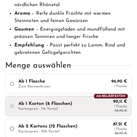
nördlichen Rhônetal
Aroma
– Reife dunkle Früchte mit warmen
Steinnoten und feinen Gewürzen
Gaumen
– Energiegeladen und mundFüllend mit
präzisen Tanninen und langer Frische
Empfehlung
– Passt perfekt zu Lamm, Rind und
gebratenen Gefügelgerichten
Menge auswählen
Ab 1 Flasche
96,90 €
Zum Kennenlernen
/ Flasche
AM BELIEBTESTEN
90,11 €
Ab 1 Karton (6 Flaschen)
/ Flasche
Kartonpreis · 7% Vorteil
96,90 €
87,21 €
Ab 2 Kartons (12 Flaschen)
/ Flasche
Kartonpreis · 10% Vorteil
96,90 €