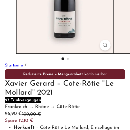
P
r
e
m
i
u
m
W
e
Startseite
i
n
Reduzierte Preise + Mengenrabatt kombinierbar
e
Xavier Gerard – Cote-Rôtie "Le
Mollard" 2021
97 Trinkvergnügen
Frankreich → Rhône → Côte-Rôtie
Sonderpreis
Normaler
96,90 €
109,00 €
Preis
Spare 12,10 €
Herkunft
– Côte-Rôtie Le Mollard, Einzellage im